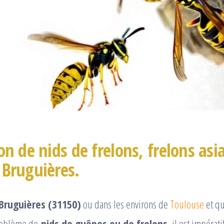
on de nids de frelons, frelons asi
 Bruguières.
Bruguières (31150)
ou dans les environs de
Toulouse
et qu
problème de
nids de guêpes ou de frelons
, il est impérat