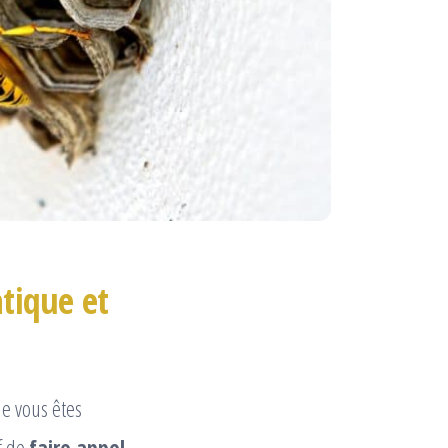
atique et
e vous êtes
if de
faire appel