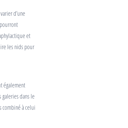
varier d’une
 pourront
aphylactique et
ire les nids pour
ut également
s galeries dans le
ds combiné à celui