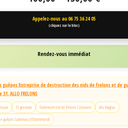
Appelez-nous au
06 75 36 24 05
(cliquez sur le bloc)
Rendez-vous immédiat
s guêpes Entreprise de destruction des nids de frelons et de g
 31. ALLO FRELONS
ulouse
31 grenade
Traitement nid de frelons Colomiers
allo blagnac
e guêpes Castelnau-d'Estrétefonds