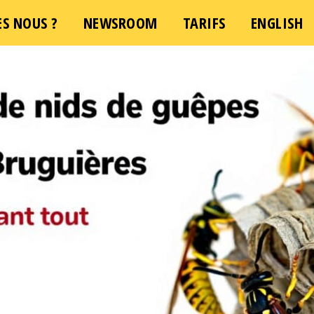
S NOUS ?
e demande d'intervention – Une question ?
NEWSROOM
TARIFS
ENGLISH
Cliquez 