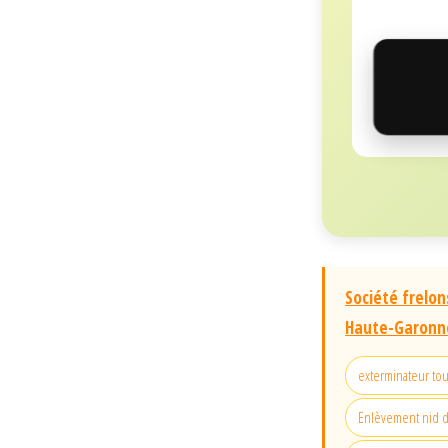
Société frelon
Haute-Garonne
exterminateur to
Enlèvement nid d