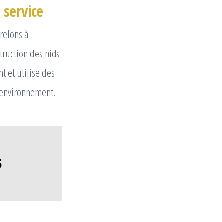
 service
relons à
struction des nids
t et utilise des
 environnement.
5