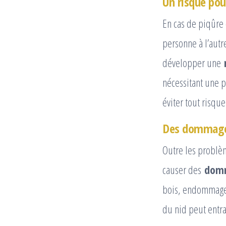
Un risque pou
En cas de piqûre 
personne à l’autr
développer une
nécessitant une p
éviter tout risque
Des dommage
Outre les problè
causer des
domm
bois, endommagean
du nid peut entra