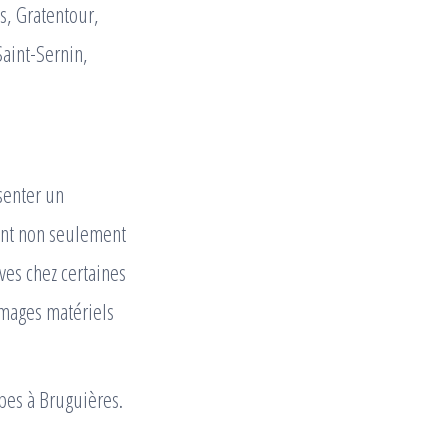
s, Gratentour,
aint-Sernin,
senter un
ont non seulement
es chez certaines
mmages matériels