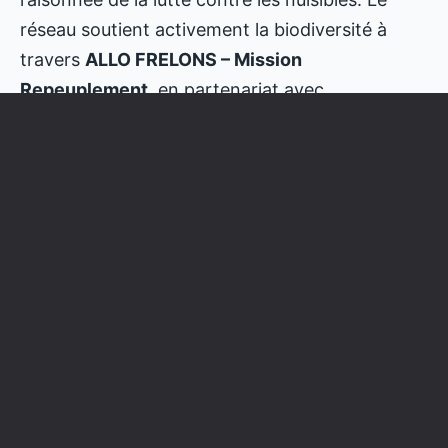
réseau soutient activement la biodiversité à
travers
ALLO FRELONS – Mission
Repeuplement
, en partenariat avec
l’association J’Essaime Ma Planète
.
Cet engagement vise la protection des
pollinisateurs, la sensibilisation
environnementale et des actions concrètes de
repeuplement.