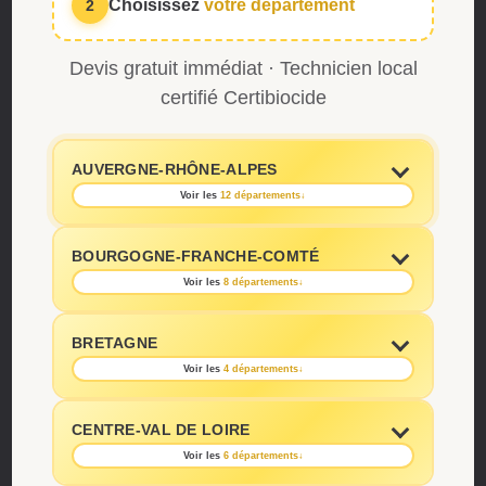
Choisissez
votre département
2
Devis gratuit immédiat · Technicien local
certifié Certibiocide
AUVERGNE-RHÔNE-ALPES
Voir les
12 départements
↓
BOURGOGNE-FRANCHE-COMTÉ
Voir les
8 départements
↓
BRETAGNE
Voir les
4 départements
↓
CENTRE-VAL DE LOIRE
Voir les
6 départements
↓