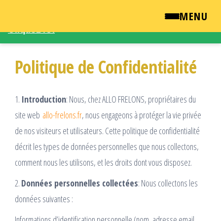
Une demande d'intervention – Une question ?
MENU
Cliquez ICI
Passer
QUI SOMMES NOUS ?
ce
Politique de Confidentialité
contenu
NEWSROOM
1.
Introduction
: Nous, chez ALLO FRELONS, propriétaires du
TARIFS
site web
allo-frelons.fr
, nous engageons à protéger la vie privée
de nos visiteurs et utilisateurs. Cette politique de confidentialité
ENGLISH
décrit les types de données personnelles que nous collectons,
CONTACT
comment nous les utilisons, et les droits dont vous disposez.
2.
Données personnelles collectées
: Nous collectons les
données suivantes :
Informations d’identification personnelle (nom, adresse email,