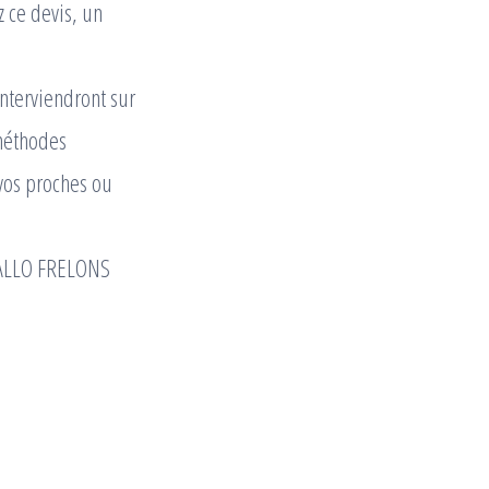
z ce devis, un
nterviendront sur
 méthodes
 vos proches ou
d’ALLO FRELONS