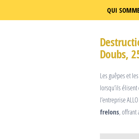
QUI SOMME
Passer
ce
Destructi
contenu
Doubs, 2
Les guêpes et le
lorsqu’ils élisen
l’entreprise ALL
frelons
, offrant