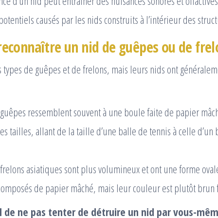
nce d’un nid peut entraîner des nuisances sonores et olfactives
otentiels causés par les nids construits à l’intérieur des struct
connaître un nid de guêpes ou de frel
rs types de guêpes et de frelons, mais leurs nids ont générale
 guêpes ressemblent souvent à une boule faite de papier mâch
es tailles, allant de la taille d’une balle de tennis à celle d’un
frelons asiatiques sont plus volumineux et ont une forme ovale.
omposés de papier mâché, mais leur couleur est plutôt brun 
el de ne pas tenter de détruire un nid par vous-mê