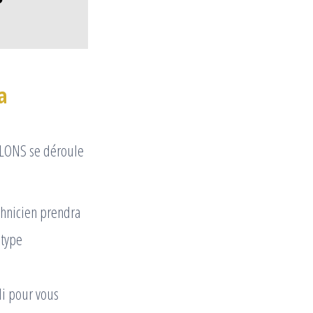
a
ELONS se déroule
hnicien prendra
 type
li pour vous