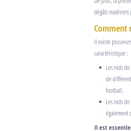
De plus, la prése
dégâts matériels p
Comment re
Il existe plusieu
caractéristique :
Les nids de
de différent
football.
Les nids de 
également c
Il est essenti