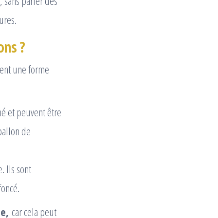
, sans parler des
ures.
ons ?
ment une forme
é et peuvent être
 ballon de
 Ils sont
foncé.
me,
car cela peut