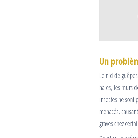
Un problèm
Le nid de guêpes 
haies, les murs d
insectes ne sont p
menacés, causant
graves chez certa