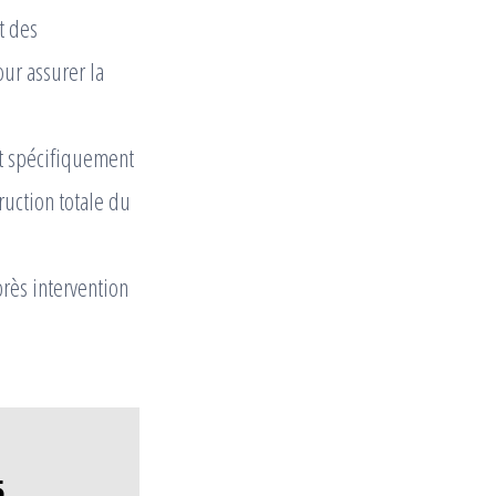
t des
ur assurer la
t spécifiquement
ruction totale du
rès intervention
5