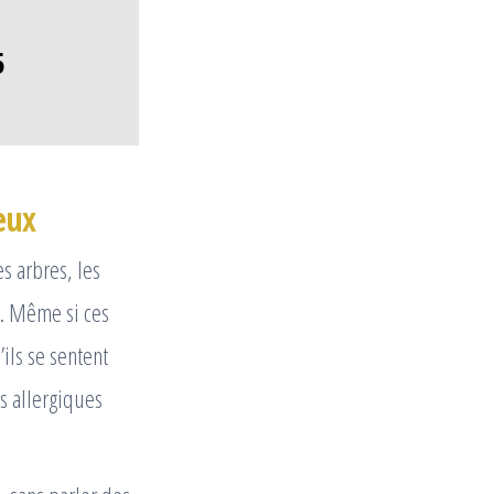
5
eux
s arbres, les
s. Même si ces
ils se sentent
s allergiques