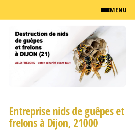
MENU
Passer
QUI SOMMES NOUS ?
ce
contenu
NEWSROOM
TARIFS
ENGLISH
CONTACT
Entreprise nids de guêpes et
frelons à Dijon, 21000