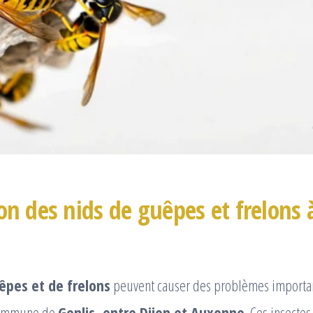
on des nids de guêpes et frelons à
êpes et de frelons
peuvent causer des problèmes importan
 commune de
Genlis, entre Dijon et Auxonne
. Ces insectes