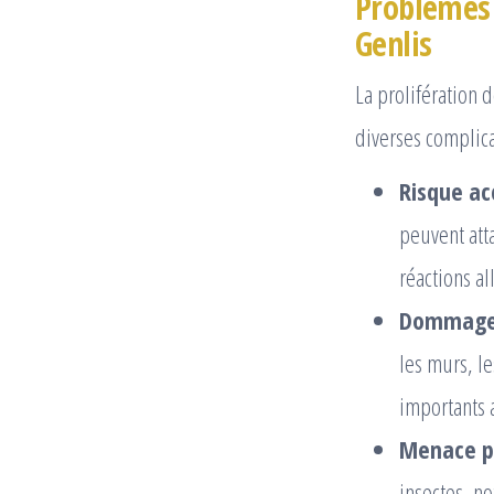
Problèmes 
Genlis
La prolifération 
diverses complica
Risque ac
peuvent att
réactions al
Dommages
les murs, l
importants 
Menace po
insectes, n