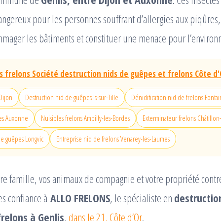
gereux pour les personnes souffrant d’allergies aux piqûres,
ager les bâtiments et constituer une menace pour l’environn
 frelons Société destruction nids de guêpes et frelons Côte d'
Dijon
Destruction nid de guêpes Is-sur-Tille
Dénidification nid de frelons Fonta
pes Auxonne
Nuisibles frelons Ampilly-les-Bordes
Exterminateur frelons Châtillon
e guêpes Longvic
Entreprise nid de frelons Venarey-les-Laumes
re famille, vos animaux de compagnie et votre propriété contre
tes confiance à
ALLO FRELONS
, le spécialiste en
destructio
relons à Genlis
,
dans le 21, Côte d’Or
.