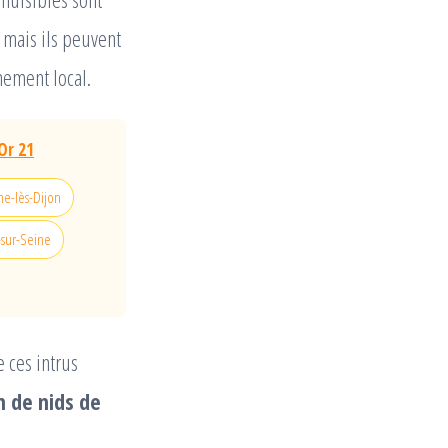
 mais ils peuvent
ement local.
Or 21
ine-lès-Dijon
-sur-Seine
 ces intrus
n de nids de