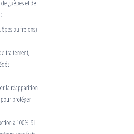
s de guêpes et de
 :
guêpes ou frelons)
de traitement,
cédés
r la réapparition
s pour protéger
ction à 100%. Si