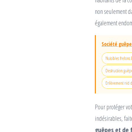
non seulement dan
également endomm
Société guêpes
Nuisibles frelons 
Destruction guê
Enlèvement nid d
Pour protéger vot
indésirables, fai
guêpes et de f