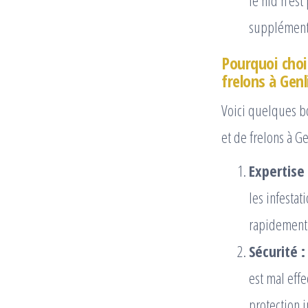
le nid n’est
supplémenta
Pourquoi choi
frelons à Genl
Voici quelques b
et de frelons à Ge
Expertise 
les infesta
rapidement 
Sécurité :
est mal eff
protection i