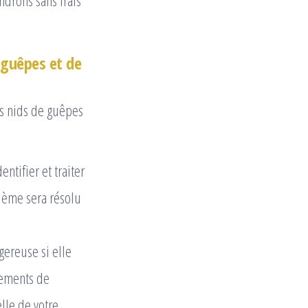
ndrons sans frais
 guêpes et de
es nids de guêpes
ntifier et traiter
blème sera résolu
gereuse si elle
pements de
lle de votre