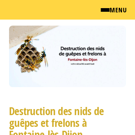
MENU
Passer
QUI SOMMES NOUS ?
ce
contenu
NEWSROOM
TARIFS
ENGLISH
CONTACT
Destruction des nids de
guêpes et frelons à
Fontaine-lès-Dijon