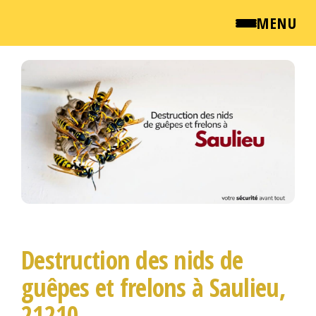
MENU
Passer
QUI SOMMES NOUS ?
ce
contenu
NEWSROOM
TARIFS
ENGLISH
CONTACT
Destruction des nids de
guêpes et frelons à Saulieu,
21210