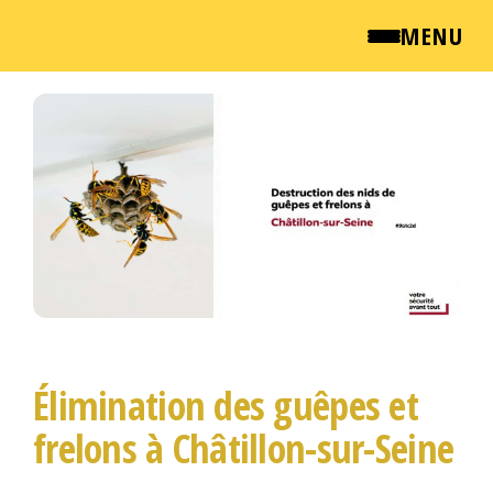
MENU
Passer
QUI SOMMES NOUS ?
ce
contenu
NEWSROOM
TARIFS
ENGLISH
CONTACT
Élimination des guêpes et
frelons à Châtillon-sur-Seine