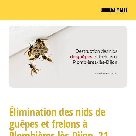
MENU
Passer
QUI SOMMES NOUS ?
ce
contenu
NEWSROOM
TARIFS
ENGLISH
CONTACT
Élimination des nids de
guêpes et frelons à
Plombières-lès-Dijon, 21