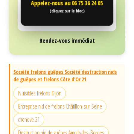
Appelez-nous au
06 75 36 24 05
(cliquez sur le bloc)
Rendez-vous immédiat
Société frelons guêpes Société destruction nids
de guêpes et frelons Côte d'Or 21
Nuisibles frelons Dijon
Entreprise nid de frelons Châtillon-sur-Seine
chenove 21
Destruction nid de guêpes Ampilly-les-Bordes