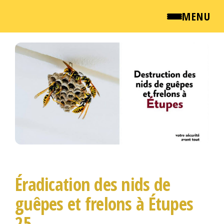
MENU
Passer
QUI SOMMES NOUS ?
ce
contenu
NEWSROOM
TARIFS
ENGLISH
CONTACT
Éradication des nids de
guêpes et frelons à Étupes
25