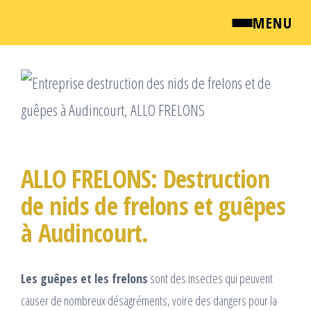
MENU
Passer
QUI SOMMES NOUS ?
ce
NEWSROOM
contenu
TARIFS
ALLO FRELONS: Destruction
ENGLISH
de nids de frelons et guêpes
à Audincourt.
CONTACT
Les guêpes et les frelons
sont des insectes qui peuvent
causer de nombreux désagréments, voire des dangers pour la