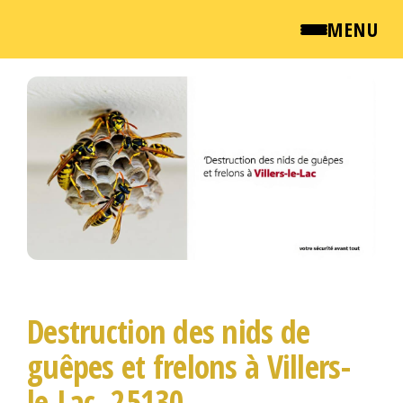
MENU
Passer
QUI SOMMES NOUS ?
ce
contenu
NEWSROOM
TARIFS
ENGLISH
CONTACT
Destruction des nids de
guêpes et frelons à Villers-
le-Lac, 25130