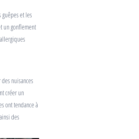
s guêpes et les
et un gonflement
 allergiques
r des nuisances
ent créer un
res ont tendance à
ainsi des