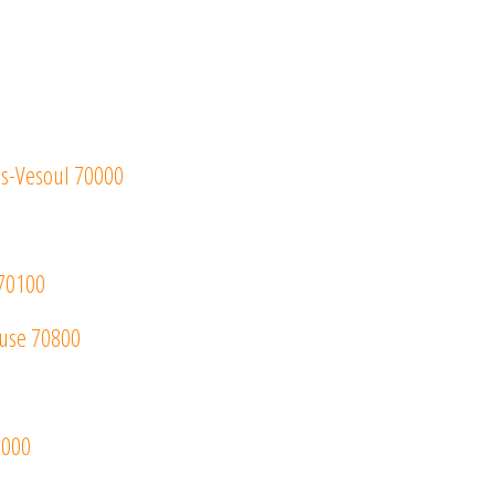
lès-Vesoul 70000
 70100
ouse 70800
0000