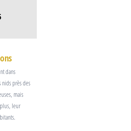
5
lons
ant dans
s nids près des
euses, mais
plus, leur
bitants.