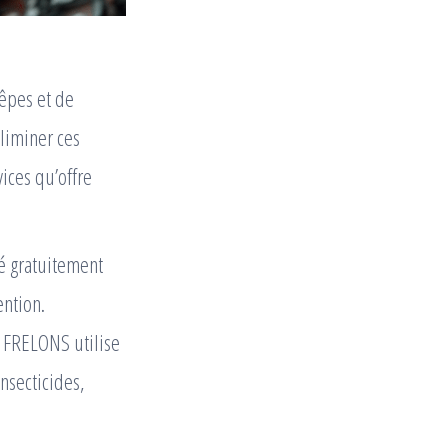
êpes et de
éliminer ces
vices qu’offre
sé gratuitement
ention.
O FRELONS utilise
insecticides,