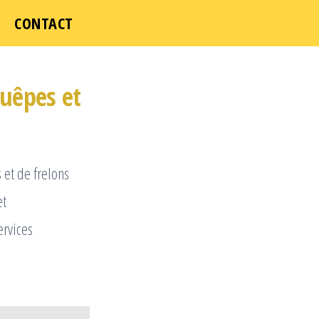
CONTACT
guêpes et
 et de frelons
et
ervices