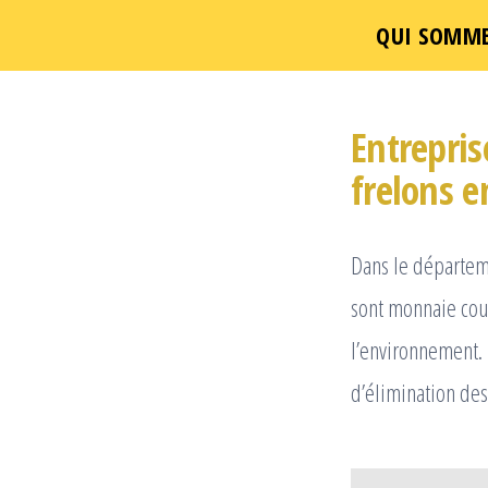
QUI SOMME
Passer
ce
Entrepris
contenu
frelons 
Dans le départem
sont monnaie cour
l’environnement. 
d’élimination des