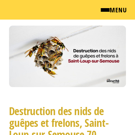
MENU
Passer
QUI SOMMES NOUS ?
ce
contenu
NEWSROOM
TARIFS
ENGLISH
CONTACT
Destruction des nids de
guêpes et frelons, Saint-
Loup-sur-Semouse 70