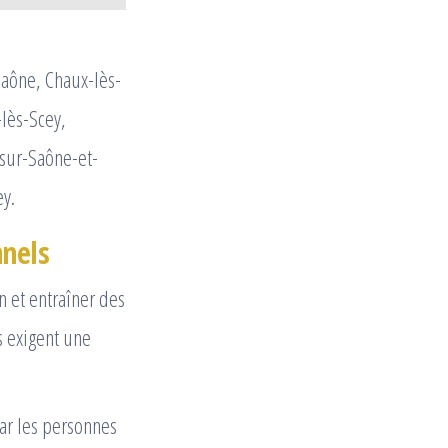
Saône, Chaux-lès-
-lès-Scey,
sur-Saône-et-
ey.
nnels
n et entraîner des
s exigent une
par les personnes