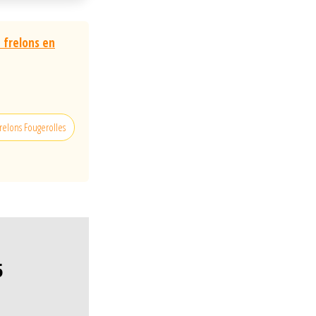
 frelons en
frelons Fougerolles
5