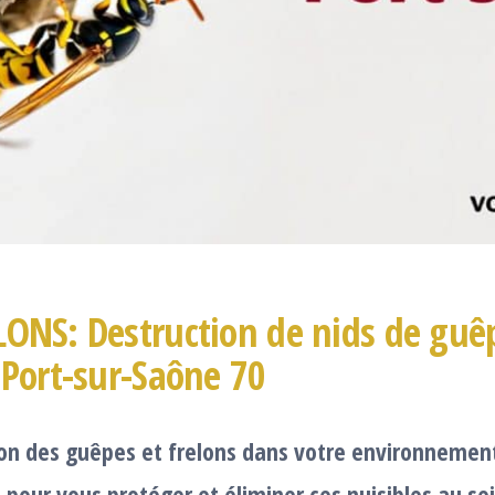
LONS: Destruction de nids de guê
 Port-sur-Saône 70
sion des guêpes et frelons dans votre environnemen
 pour vous protéger et éliminer ces nuisibles au se