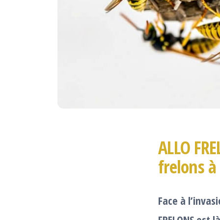
ALLO FRE
frelons à
Face à l’inva
FRELONS est là