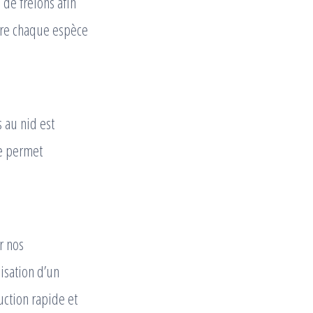
 de frelons afin
ntre chaque espèce
 au nid est
pe permet
r nos
isation d’un
uction rapide et