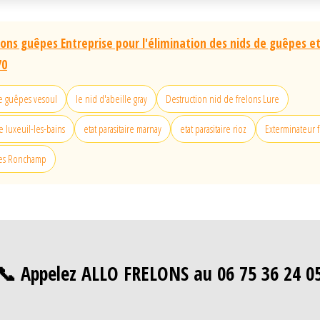
lons guêpes Entreprise pour l'élimination des nids de guêpes et
70
de guêpes vesoul
le nid d'abeille gray
Destruction nid de frelons Lure
luxeuil-les-bains
etat parasitaire marnay
etat parasitaire rioz
Exterminateur 
pes Ronchamp
📞 Appelez ALLO FRELONS au 06 75 36 24 0