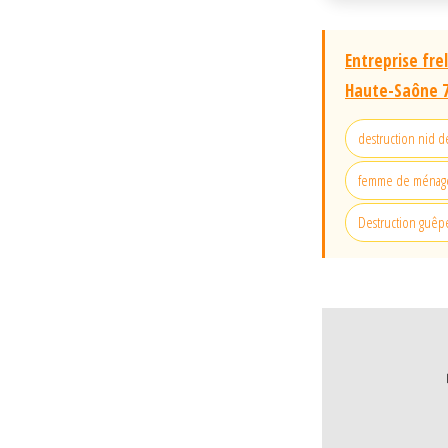
Entreprise fre
Haute-Saône 
destruction nid 
femme de ménage 
Destruction guê