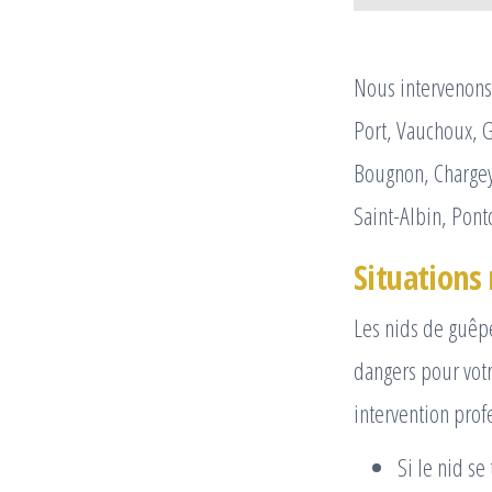
Nous intervenons 
Port, Vauchoux, G
Bougnon, Chargey
Saint-Albin, Pont
Situations 
Les nids de guêpe
dangers pour votr
intervention prof
Si le nid s