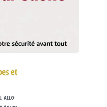
pes et
t, ALLO
in de vos