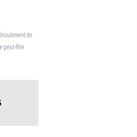
 déroulement de
ge peut être
5