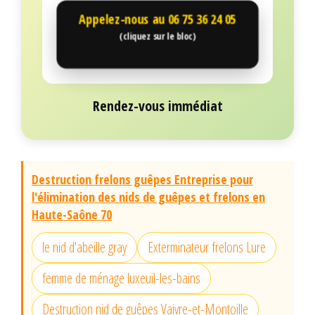
Appelez-nous au
06 75 36 24 05
(cliquez sur le bloc)
Rendez-vous immédiat
Destruction frelons guêpes Entreprise pour
l'élimination des nids de guêpes et frelons en
Haute-Saône 70
le nid d'abeille gray
Exterminateur frelons Lure
femme de ménage luxeuil-les-bains
Destruction nid de guêpes Vaivre-et-Montoille