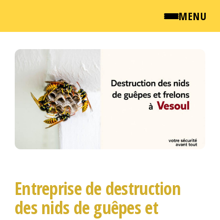
MENU
Passer
QUI SOMMES NOUS ?
ce
NEWSROOM
contenu
TARIFS
ENGLISH
CONTACT
Entreprise de destruction
des nids de guêpes et