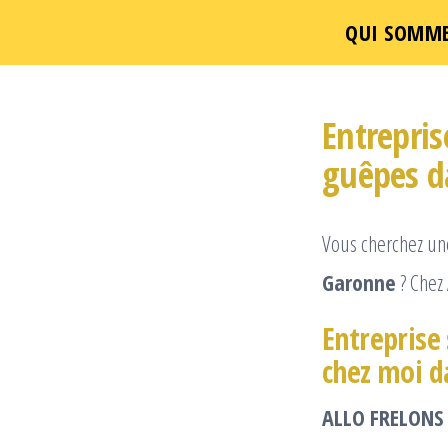
QUI SOMME
Passer
ce
Entrepris
contenu
guêpes d
Vous cherchez u
Garonne
? Chez
Entreprise 
chez moi d
ALLO FRELONS