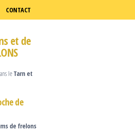
CONTACT
ns et de
ELONS
ans le
Tarn et
oche de
aims de frelons