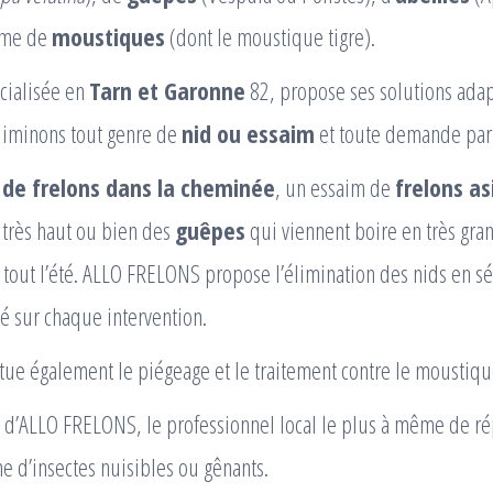
ême de
moustiques
(dont le moustique tigre).
cialisée en
Tarn et Garonne
82, propose ses solutions adap
éliminons tout genre de
nid ou essaim
et toute demande part
 de frelons dans la cheminée
, un essaim de
frelons a
rès haut ou bien des
guêpes
qui viennent boire en très gra
tout l’été. ALLO FRELONS propose l’élimination des nids en séc
ité sur chaque intervention.
ctue également le piégeage et le traitement contre le moustique
c d’ALLO FRELONS, le professionnel local le plus à même de ré
 d’insectes nuisibles ou gênants.