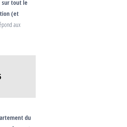
s
sur tout le
ion (et
répond aux
5
partement du