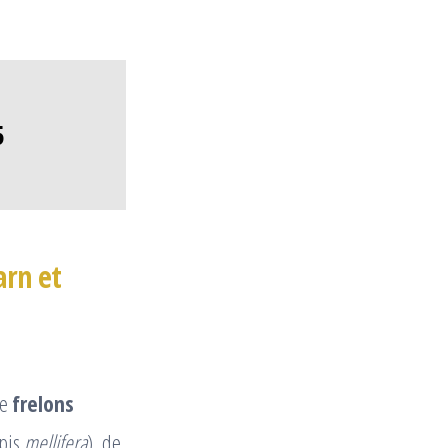
5
arn et
de
frelons
pis
mellifera
), de