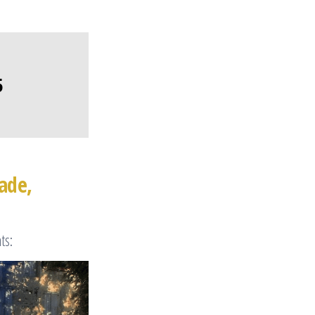
5
ade,
ts: