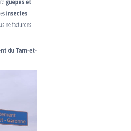
ure
guêpes et
 les
insectes
us ne facturons
ent du Tarn-et-