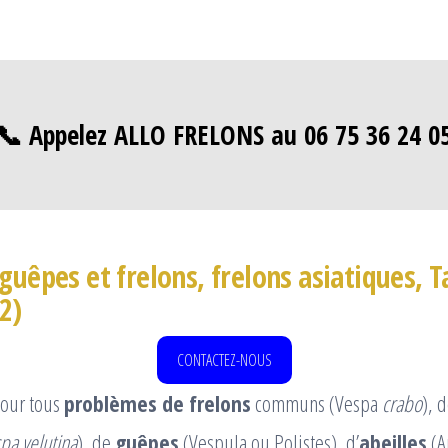
📞 Appelez ALLO FRELONS au 06 75 36 24 0
guêpes et frelons, frelons asiatiques, T
2)
CONTACTEZ-NOUS
our tous
problèmes de frelons
communs (Vespa
crabo
), 
pa velutina
), de
guêpes
(Vespula ou Polistes), d’
abeilles
(A