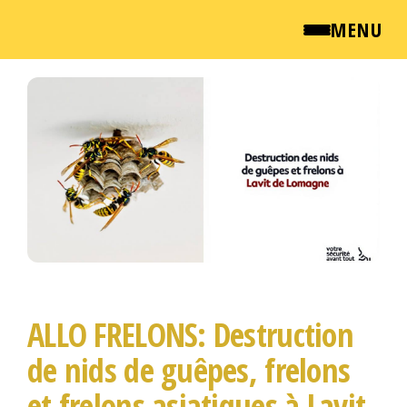
MENU
Passer
QUI SOMMES NOUS ?
ce
contenu
NEWSROOM
TARIFS
ENGLISH
CONTACT
ALLO FRELONS: Destruction
de nids de guêpes, frelons
et frelons asiatiques à Lavit