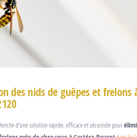
on des nids de guêpes et frelons 
2120
cherche d’une solution rapide, efficace et sécurisée pour
élim
frelons près de chez vous à Castéra-Bouzet
dans le 