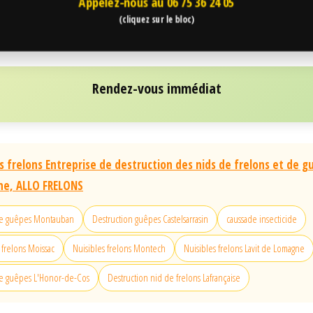
Appelez-nous au
06 75 36 24 05
(cliquez sur le bloc)
Rendez-vous immédiat
 frelons Entreprise de destruction des nids de frelons et de g
ne, ALLO FRELONS
de guêpes Montauban
Destruction guêpes Castelsarrasin
caussade insecticide
 frelons Moissac
Nuisibles frelons Montech
Nuisibles frelons Lavit de Lomagne
de guêpes L'Honor-de-Cos
Destruction nid de frelons Lafrançaise