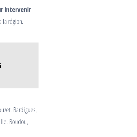
r intervenir
 la région.
5
ouzet, Bardigues,
ille, Boudou,