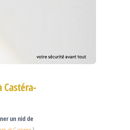
à Castéra-
iner un nid de
Tarn-et-Garonne
?