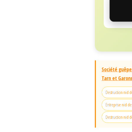
Société guêpes
Tarn et Garon
Destruction nid 
Entreprise nid de
Destruction nid 