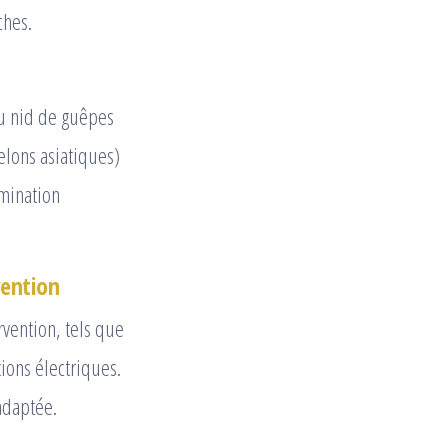
ches.
du nid de guêpes
relons asiatiques)
imination
vention
ervention, tels que
ions électriques.
adaptée.