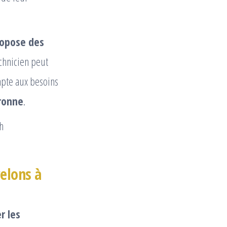
opose des
echnicien peut
dapte aux besoins
aronne
.
relons à
r les