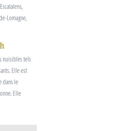
Escatalens,
t-de-Lomagne,
ch
s nuisibles tels
ants. Elle est
e dans le
onne. Elle