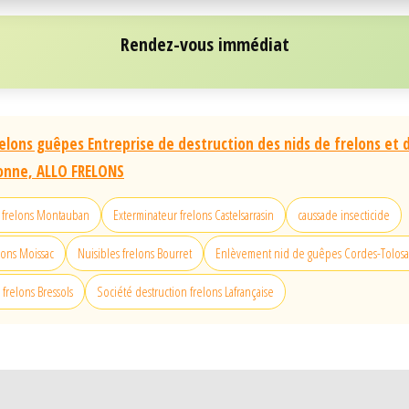
Rendez-vous immédiat
elons guêpes Entreprise de destruction des nids de frelons et
ronne, ALLO FRELONS
e frelons Montauban
Exterminateur frelons Castelsarrasin
caussade insecticide
lons Moissac
Nuisibles frelons Bourret
Enlèvement nid de guêpes Cordes-Tolos
frelons Bressols
Société destruction frelons Lafrançaise