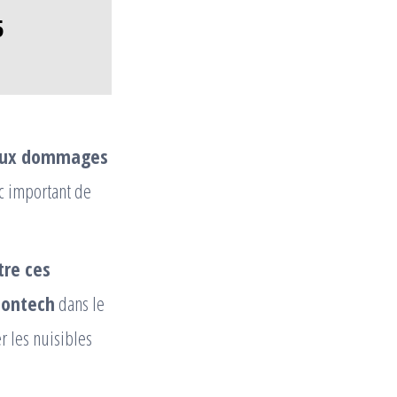
5
eux dommages
nc important de
tre ces
Montech
dans le
r les nuisibles