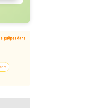
 de guêpes dans
annes