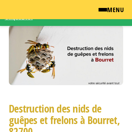
Une demande d'intervention – Une question ?
MENU
Cliquez ICI
Passer
QUI SOMMES NOUS ?
ce
contenu
NEWSROOM
TARIFS
ENGLISH
CONTACT
Destruction des nids de
guêpes et frelons à Bourret,
82700