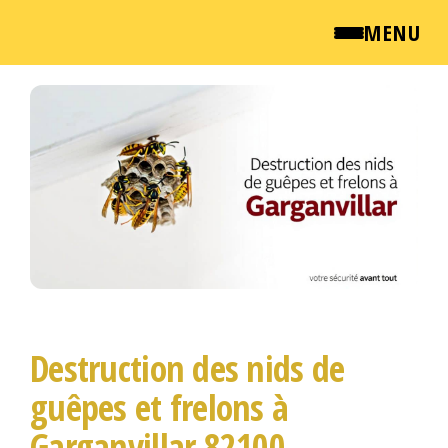
MENU
Passer
QUI SOMMES NOUS ?
ce
contenu
NEWSROOM
TARIFS
ENGLISH
CONTACT
Destruction des nids de
guêpes et frelons à
Garganvillar 82100