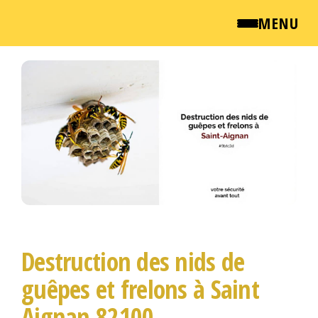
MENU
Passer
QUI SOMMES NOUS ?
ce
contenu
NEWSROOM
TARIFS
ENGLISH
CONTACT
Destruction des nids de
guêpes et frelons à Saint
Aignan 82100