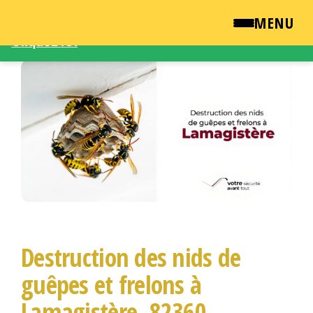
Une demande d'intervention – Une question ?
MENU
Cliquez ICI
Passer
QUI SOMMES NOUS ?
ce
contenu
NEWSROOM
TARIFS
ENGLISH
CONTACT
Destruction des nids de
guêpes et frelons à
Lamagistère, 82360