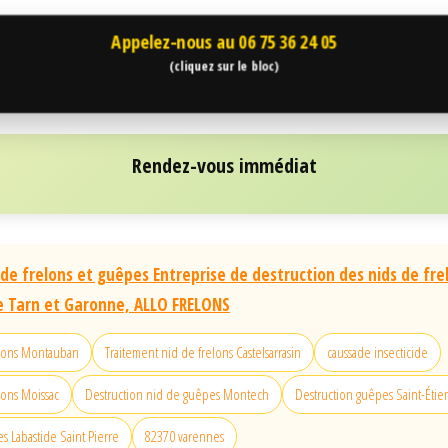
Appelez-nous au
06 75 36 24 05
(cliquez sur le bloc)
Rendez-vous immédiat
 de frelons et guêpes Entreprise de destruction des nids de fre
e Tarn et Garonne, ALLO FRELONS
elons Montauban
Traitement nid de frelons Castelsarrasin
caussade insecticide
lons Moissac
Destruction nid de guêpes Montech
Destruction guêpes Saint-Éti
s Labastide Saint Pierre
82370 varennes