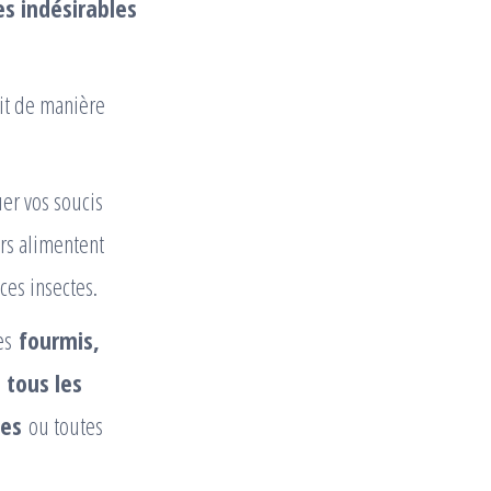
es indésirables
it de manière
er vos soucis
urs alimentent
ces insectes.
les
fourmis,
i
tous les
hes
ou toutes