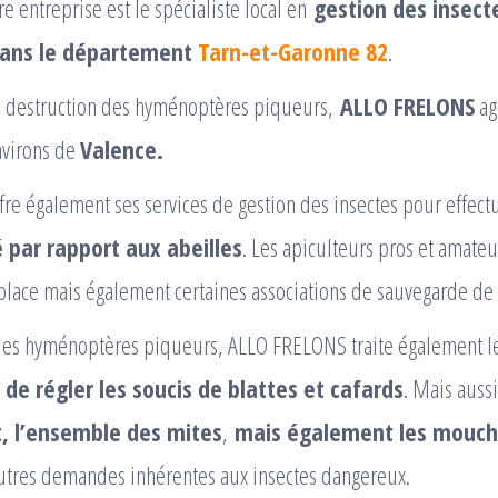
e entreprise est le spécialiste local en
gestion des insect
dans le département
Tarn-et-Garonne 82
.
la destruction des hyménoptères piqueurs,
ALLO FRELONS
ag
nvirons de
Valence.
e également ses services de gestion des insectes pour effectu
 par rapport aux abeilles
. Les apiculteurs pros et amate
place mais également certaines associations de sauvegarde de 
 les hyménoptères piqueurs, ALLO FRELONS traite également 
n de régler les soucis de blattes et cafards
. Mais auss
t, l’ensemble des mites
,
mais également les mouc
utres demandes inhérentes aux insectes dangereux.