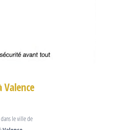
à Valence
dans le ville de
 à
Valence