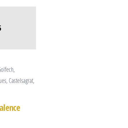
5
Golfech,
es, Castelsagrat,
Valence