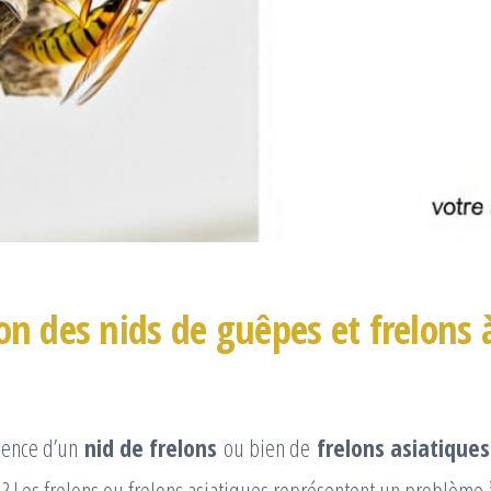
on des nids de guêpes et frelons 
sence d’un
nid de frelons
ou bien de
frelons asiatiques
? Les frelons ou frelons asiatiques représentent un problème