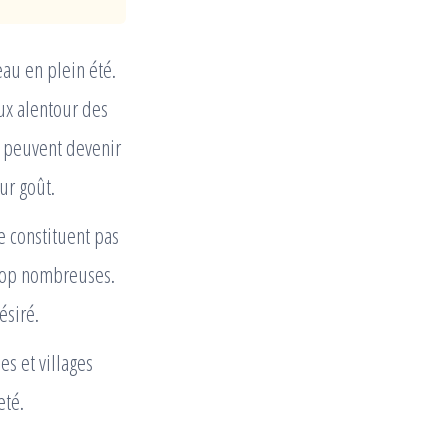
eau en plein été.
ux alentour des
es peuvent devenir
ur goût.
ne constituent pas
trop nombreuses.
ésiré.
es et villages
eté.