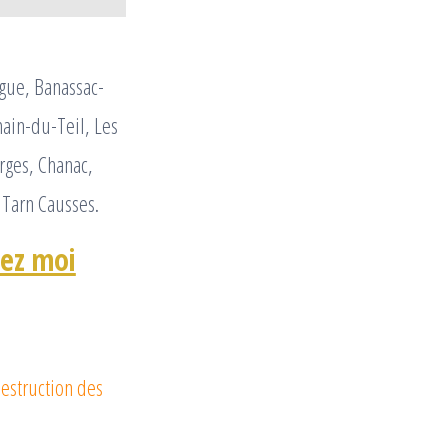
rgue, Banassac-
main-du-Teil, Les
rges, Chanac,
 Tarn Causses.
hez moi
estruction des