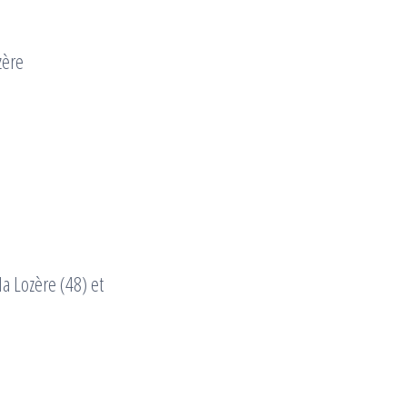
zère
a Lozère (48) et