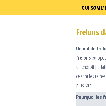
QUI SOMME
Un
Passer
ce
Frelons 
contenu
Un nid de
frel
frelons
européen
un endroit parfai
ce sont les reine
plus rare.
Pourquoi les f