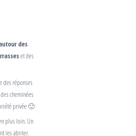
autour des
rrasses
et des
ie des réponses
r des cheminées
priété privée 🙂
n plus loin. Un
 les abriter.