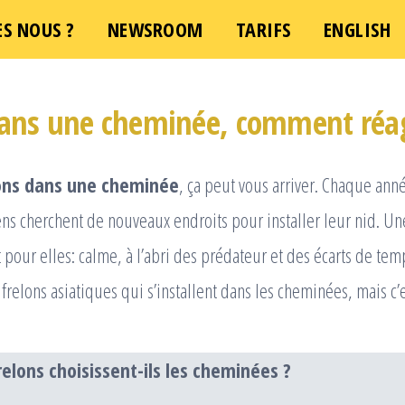
S NOUS ?
e demande d'intervention – Une question ?
NEWSROOM
TARIFS
ENGLISH
Cliquez 
dans une cheminée, comment réag
ons dans une cheminée
, ça peut vous arriver. Chaque ann
s cherchent de nouveaux endroits pour installer leur nid. U
t pour elles: calme, à l’abri des prédateur et des écarts de tem
s frelons asiatiques qui s’installent dans les cheminées, mais c
relons choisissent-ils les cheminées ?