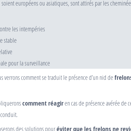
ls soient européens ou asiatiques, sont attirés par les cheminé
contre les intempéries
e stable
lative
ale pour la surveillance
us verrons comment se traduit le présence d’un nid de
frelon
pliquerons
comment réagir
en cas de présence avérée de ce
 conduit.
oserons des solutions pour
éviter que les frelons ne rev