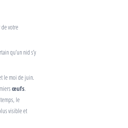
r de votre
rtain qu’un nid s’y
t le moi de juin.
emiers
œufs
.
e temps, le
us visible et