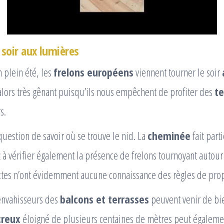
 soir aux lumières
plein été, les
frelons européens
viennent tourner le soir
t alors très gênant puisqu’ils nous empêchent de profiter des
te
s.
 question de savoir où se trouve le nid. La
cheminée
fait part
 à vérifier également la présence de frelons tournoyant autou
ectes n’ont évidemment aucune connaissance des règles de pro
 envahisseurs des
balcons et terrasses
peuvent venir de bie
creux
éloigné de plusieurs centaines de mètres peut également