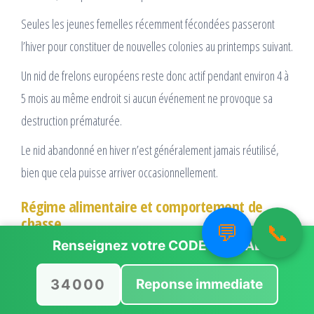
Seules les jeunes femelles récemment fécondées passeront
l’hiver pour constituer de nouvelles colonies au printemps suivant.
Un nid de frelons européens reste donc actif pendant environ 4 à
5 mois au même endroit si aucun événement ne provoque sa
destruction prématurée.
Le nid abandonné en hiver n’est généralement jamais réutilisé,
bien que cela puisse arriver occasionnellement.
Régime alimentaire et comportement de
chasse
💬
📞
Alimentation des larves
Renseignez votre
CODE POSTAL
Le frelon européen est un insecte carnivore dont le régime
Reponse immediate
alimentaire varie selon le stade de développement. Les larves