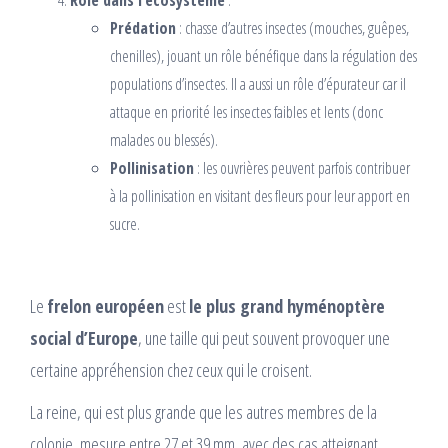
Rôle dans l’écosystème
:
Prédation
: chasse d’autres insectes (mouches, guêpes,
chenilles), jouant un rôle bénéfique dans la régulation des
populations d’insectes. Il a aussi un rôle d’épurateur car il
attaque en priorité les insectes faibles et lents (donc
malades ou blessés).
Pollinisation
: les ouvrières peuvent parfois contribuer
à la pollinisation en visitant des fleurs pour leur apport en
sucre.
Le
frelon européen
est
le plus grand hyménoptère
social d’Europe
, une taille qui peut souvent provoquer une
certaine appréhension chez ceux qui le croisent.
La reine, qui est plus grande que les autres membres de la
colonie, mesure entre 27 et 39 mm, avec des cas atteignant