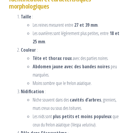
morphologiques
Taille
:
Les reines mesurent entre
27 et 39 mm
.
Les ouvrières sont légèrement plus petites, entre
18 et
25 mm
.
Couleur
:
Tête et thorax roux
avec des parties noires.
Abdomen jaune avec des bandes noires
peu
marquées.
Moins sombre que le frelon asiatique.
Nidification
:
Niche souvent dans des
cavités d’arbres
, greniers,
murs creux ou sous des toitures.
Les nids sont
plus petits
et moins populeux
que
ceux du frelon asiatique (Vespa
velutina
).