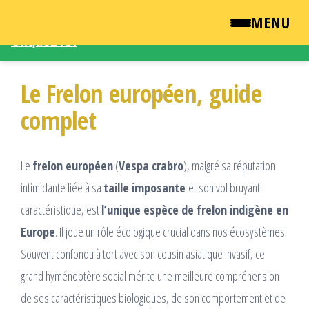
Une demande d'intervention – Une question ?
MENU
Cliquez ICI
Passer
QUI SOMMES NOUS ?
ce
Le Frelon européen, guide
contenu
NEWSROOM
complet
TARIFS
Le
frelon européen
(
Vespa crabro
), malgré sa réputation
ENGLISH
intimidante liée à sa
taille imposante
et son vol bruyant
caractéristique, est
l’unique espèce de frelon indigène en
CONTACT
Europe
. Il joue un rôle écologique crucial dans nos écosystèmes.
Souvent confondu à tort avec son cousin asiatique invasif, ce
grand hyménoptère social mérite une meilleure compréhension
de ses caractéristiques biologiques, de son comportement et de