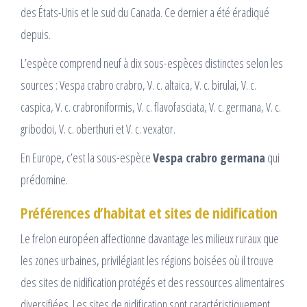
des États-Unis et le sud du Canada. Ce dernier a été éradiqué
depuis.
L’espèce comprend neuf à dix sous-espèces distinctes selon les
sources : Vespa crabro crabro, V. c. altaica, V. c. birulai, V. c.
caspica, V. c. crabroniformis, V. c. flavofasciata, V. c. germana, V. c.
gribodoi, V. c. oberthuri et V. c. vexator.
En Europe, c’est la sous-espèce
Vespa crabro germana
qui
prédomine.
Préférences d’habitat et sites de nidification
Le frelon européen affectionne davantage les milieux ruraux que
les zones urbaines, privilégiant les régions boisées où il trouve
des sites de nidification protégés et des ressources alimentaires
diversifiées. Les sites de nidification sont caractéristiquement