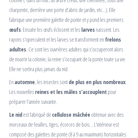
colonie ( dans un mur, un arbre creux, une cheminée, sous une
charpente, derrière une porte d’abris de jardin, etc…). Elle
fabrique une première galette de ponte et y pond les premiers
œufs
. Ensuite les œufs éclosent et les
larves
naissent. Les
rayons s’operculent et les larves se transforment en
frelons
adultes
. Ce sont les ouvrières adultes qui s’occuperont alors
de nourrir la colonie, la reine s’occupant de la ponte toute sa vie.
Elle ne sortira plus jamais du nid.
En
automne
, les insectes sont
de plus en plus nombreux
.
Les nouvelles
reines et les mâles s’accouplent
pour
préparer l’année suivante.
Le nid
est fabriqué de
cellulose mâchée
obtenue avec des
morceaux de feuilles, tiges, écorces de bois… L’intérieur est
composé des galettes de ponte (8 à 9 au maximum) horizontales