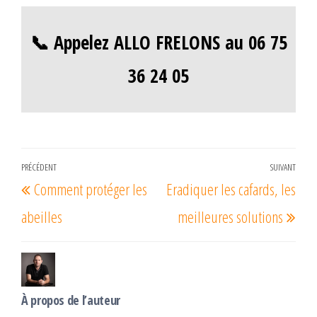
📞 Appelez ALLO FRELONS au 06 75
36 24 05
Navigation
PRÉCÉDENT
SUIVANT
Article
Arti
Comment protéger les
Eradiquer les cafards, les
de
précédent
suiv
l’article
abeilles
meilleures solutions
À propos de l’auteur