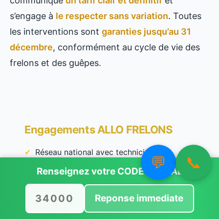
communique
un tarif clair et définitif
et
s’engage à
le respecter sans variation
. Toutes
les interventions sont
garanties jusqu’au 31
décembre
, conformément au cycle de vie des
frelons et des guêpes.
Engagements ALLO FRELONS
Réseau national avec techniciens de
💬
📞
proximité
Renseignez votre
CODE POSTAL
Certification Certibiocide pour chaque
Reponse immediate
intervention
Tarifs annoncés à l’avance et respectés