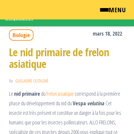
Une demande d'intervention – Une question ?
MENU
Cliquez ICI
Passer
QUI SOMMES NOUS ?
ce
mars 18, 2022
Biologie
contenu
NEWSROOM
Le nid primaire de frelon
asiatique
TARIFS
ENGLISH
Par
GUILLAUME CASTAGNÉ
Le
nid primaire
du
frelon asiatique
correspond à la première
CONTACT
phase du développement du nid du
Vespa
velutina
. Cet
insecte est très présent et constitue un danger à la fois pour les
humains que pour les insectes pollinisateurs. ALLO FRELONS,
spécialiste de ces insectes depuis 2006 vous explique tout ce