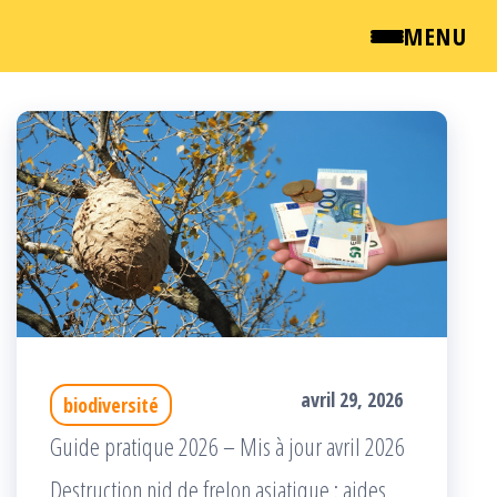
MENU
Passer
QUI SOMMES NOUS ?
ce
NEWSROOM
contenu
TARIFS
ENGLISH
CONTACT
avril 29, 2026
biodiversité
Guide pratique 2026 – Mis à jour avril 2026
Destruction nid de frelon asiatique : aides,