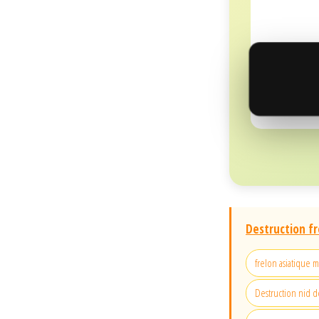
Destruction fr
frelon asiatique 
Destruction nid de