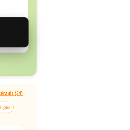
érault (34)
mauguio