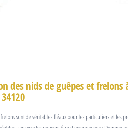
on des nids de guêpes et frelons 
 34120
frelons sont de véritables fléaux pour les particuliers et les p
gréables, ces insectes peuvent être dangereux pour l’homme en