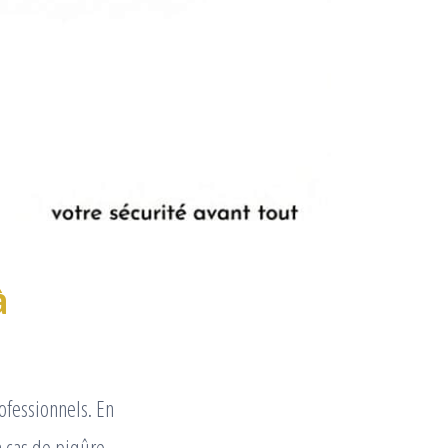
à
rofessionnels. En
 cas de piqûre.