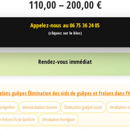
110,00 – 200,00 €
Appelez-nous au
06 75 36 24 05
(cliquez sur le bloc)
Rendez-vous immédiat
elons guêpes Élimination des nids de guêpes et frelons dans l'H
montpellier
desinsectisation beziers
Destruction guêpes Lunel
deratisation 
 frelons Vic-la-Gardiole
dératisation frontignan