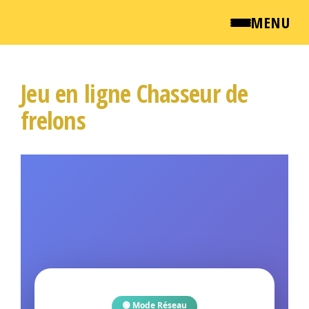
MENU
Passer
QUI SOMMES NOUS ?
ce
Jeu en ligne Chasseur de
contenu
NEWSROOM
frelons
TARIFS
ENGLISH
CONTACT