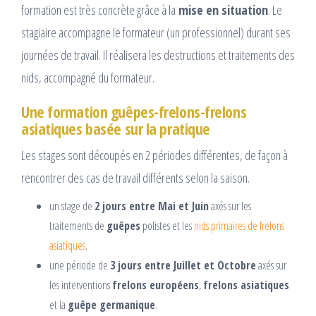
formation est très concrète grâce à la
mise en situation
. Le
stagiaire accompagne le formateur (un professionnel) durant ses
journées de travail. Il réalisera les destructions et traitements des
nids, accompagné du formateur.
Une formation guêpes-frelons-frelons
asiatiques basée sur la pratique
Les stages sont découpés en 2 périodes différentes, de façon à
rencontrer des cas de travail différents selon la saison.
un stage de
2 jours entre Mai et Juin
axés sur les
traitements de
guêpes
polistes et les
nids primaires de frelons
asiatiques
.
une période de
3 jours entre Juillet et Octobre
axés sur
les interventions
frelons européens
,
frelons asiatiques
et la
guêpe germanique
.