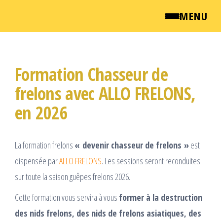
MENU
Passer
QUI SOMMES NOUS ?
ce
Formation Chasseur de
NEWSROOM
contenu
frelons avec ALLO FRELONS,
TARIFS
en 2026
ENGLISH
La formation frelons
« devenir chasseur de frelons »
est
dispensée par
ALLO FRELONS
. Les sessions seront reconduites
CONTACT
sur toute la saison guêpes frelons 2026.
Cette formation vous servira à vous
former à la destruction
des nids frelons, des nids de frelons asiatiques, des