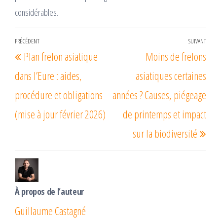
considérables.
Navigation
PRÉCÉDENT
SUIVANT
Article
Arti
Plan frelon asiatique
Moins de frelons
de
précédent
suiv
l’article
dans l’Eure : aides,
asiatiques certaines
procédure et obligations
années ? Causes, piégeage
(mise à jour février 2026)
de printemps et impact
sur la biodiversité
À propos de l’auteur
Guillaume Castagné