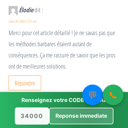
Élodie
dit :
mars 26, 2026 à 7:51 am
Merci pour cet article détaillé ! Je ne savais pas que
les méthodes barbares étaient autant de
conséquences. Ça me rassure de savoir que les pros
ont de meilleures solutions.
Répondre
💬
📞
Renseignez votre
CODE POSTAL
Damien
dit :
Reponse immediate
mars 26, 2026 à 7:52 am