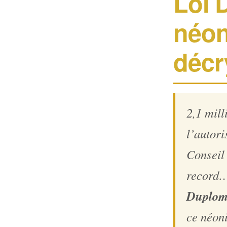
Loi 
néon
décr
2,1 mill
l’autori
Conseil 
record
Duplo
ce néoni