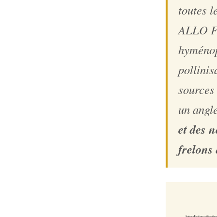
toutes l
ALLO FR
hyménopt
pollinis
sources 
un angle
et des n
frelons 
Interdiction effectiv