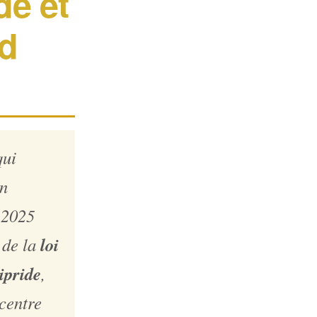
de et
nd
qui
un
s 2025
loi
 de la
ipride
,
centre