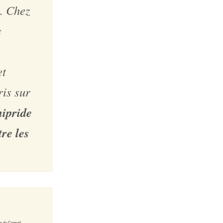
s. Chez
s
et
ris sur
mipride
tre les
s du Conseil