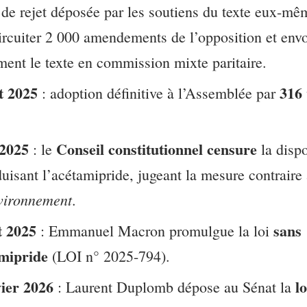
de rejet déposée par les soutiens du texte eux-mê
ircuiter 2 000 amendements de l’opposition et env
ment le texte en commission mixte paritaire.
et 2025
316 
: adoption définitive à l’Assemblée par
 2025
Conseil constitutionnel censure
: le
la dispo
duisant l’acétamipride, jugeant la mesure contraire
nvironnement
.
t 2025
sans
: Emmanuel Macron promulgue la loi
amipride
(LOI n° 2025-794).
vier 2026
lo
: Laurent Duplomb dépose au Sénat la