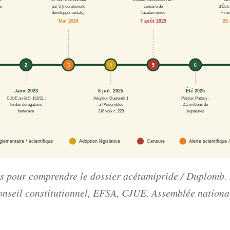
d’État
es
par 5 (neurotoxicité
censure de
développementale)
l’acétamipride
« ri
Mai 2024
7 août 2025
26
2
3
4
5
6
Été 2025
Janv. 2023
8 juil. 2025
CJUE arrêt C-162/21 :
Adoption Duplomb 1
Pétition Pattery :
fin des dérogations
à l’Assemblée
2,1 millions de
betterave
316 voix c. 223
signatures
glementaire / scientifique
Adoption législative
Censure
Alerte scientifique /
es pour comprendre le dossier acétamipride / Duplomb. 
nseil constitutionnel, EFSA, CJUE, Assemblée nationa