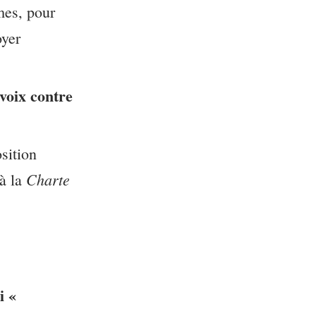
mes, pour
oyer
voix contre
sition
Charte
 à la
i «