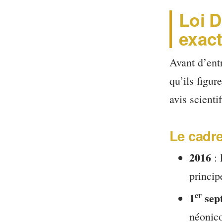
Loi D
exac
Avant d’entr
qu’ils figur
avis scienti
Le cadre
2016
: 
princip
er
1
sep
néonico