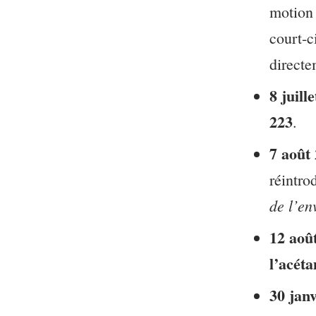
motion 
court-c
directe
8 juill
223
.
7 août
réintro
de l’e
12 aoû
l’acét
30 jan