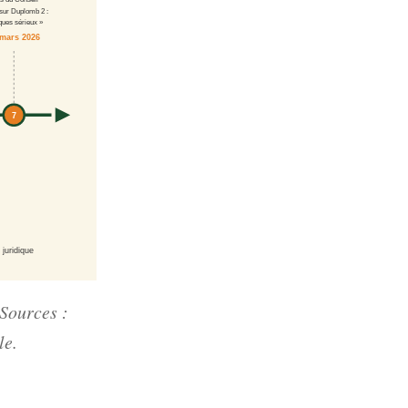
 sur Duplomb 2 :
sques sérieux »
 mars 2026
7
 juridique
Sources :
le.