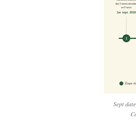
des 5 néonicotinoïd
en France
1er sept. 2018
1
Étape ré
Sept dat
Co