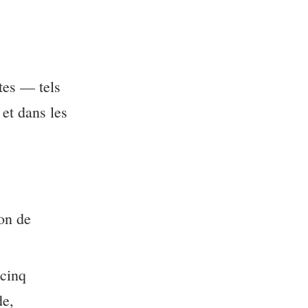
xtes — tels
 et dans les
ion de
 cinq
de,