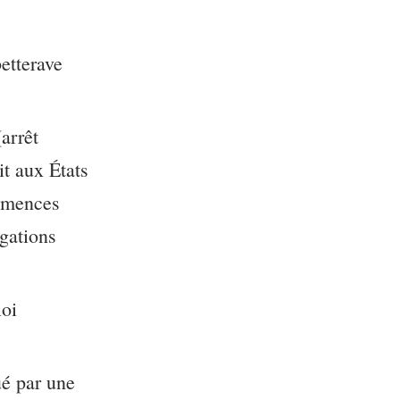
betterave
arrêt
it aux États
semences
ogations
loi
ué par une