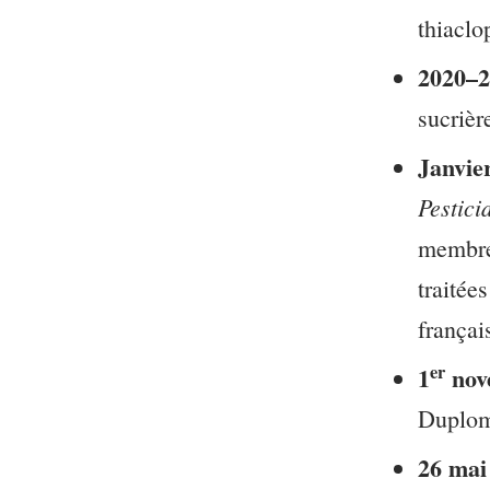
thiaclo
2020–2
sucrièr
Janvie
Pestici
membres
traitée
françai
er
1
nov
Duplomb
26 mai