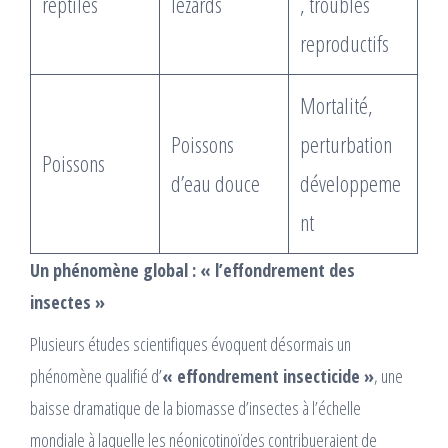
reptiles
lézards
, troubles
reproductifs
Mortalité,
Poissons
perturbation
Poissons
d’eau douce
développeme
nt
Un phénomène global : « l’effondrement des
insectes »
Plusieurs études scientifiques évoquent désormais un
phénomène qualifié d’
« effondrement insecticide »
, une
baisse dramatique de la biomasse d’insectes à l’échelle
mondiale à laquelle les néonicotinoïdes contribueraient de