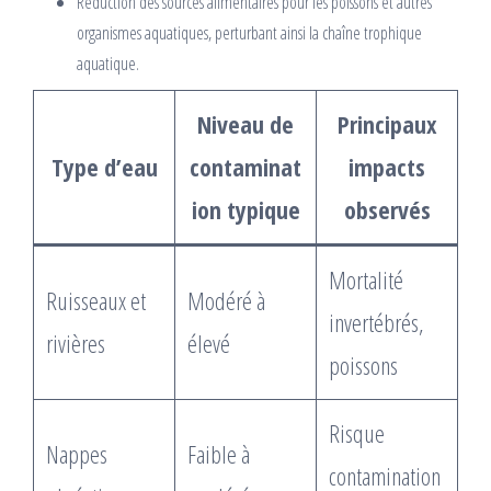
Réduction des sources alimentaires pour les poissons et autres
organismes aquatiques, perturbant ainsi la chaîne trophique
aquatique.
Niveau de
Principaux
Type d’eau
contaminat
impacts
ion typique
observés
Mortalité
Ruisseaux et
Modéré à
invertébrés,
rivières
élevé
poissons
Risque
Nappes
Faible à
contamination