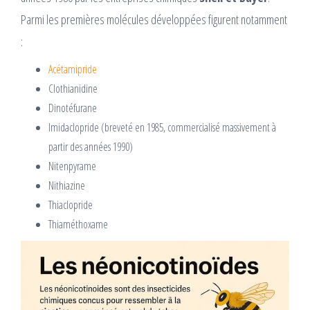
Parmi les premières molécules développées figurent notamment
:
Acétamipride
Clothianidine
Dinotéfurane
Imidaclopride (breveté en 1985, commercialisé massivement à
partir des années 1990)
Nitenpyrame
Nithiazine
Thiaclopride
Thiaméthoxame