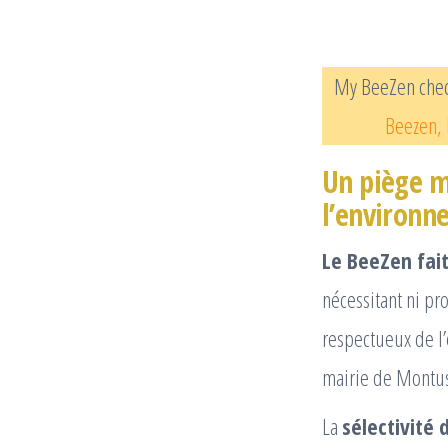
My BeeZen chech
Beezen, l
Un piège m
l’environn
Le BeeZen fait
nécessitant ni pr
respectueux de l’
mairie de Montu
La
sélectivité 