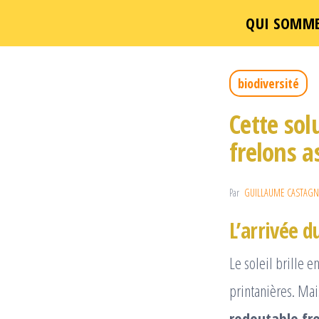
QUI SOMME
Un
Passer
ce
biodiversité
contenu
Cette sol
frelons a
Par
GUILLAUME CASTAGN
L’arrivée d
Le soleil brille 
printanières. Ma
redoutable fre