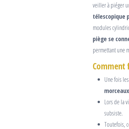
veiller à piéger 
télescopique 
modules cylindriq
piège se conn
permettant une mi
Comment fo
Une fois les
morceaux 
Lors de la 
subsiste.
Toutefois, c