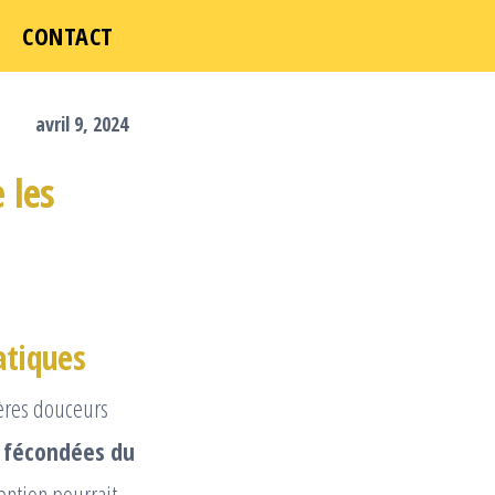
ICI
CONTACT
avril 9, 2024
 les
atiques
ières douceurs
s fécondées du
vention pourrait