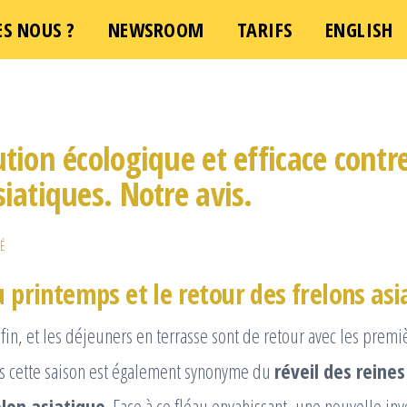
S NOUS ?
e demande d'intervention – Une question ?
NEWSROOM
TARIFS
ENGLISH
Cliquez 
ution écologique et efficace contre
siatiques. Notre avis.
É
u printemps et le retour des frelons asi
enfin, et les déjeuners en terrasse sont de retour avec les prem
is cette saison est également synonyme du
réveil des reine
lon asiatique
. Face à ce fléau envahissant, une nouvelle in