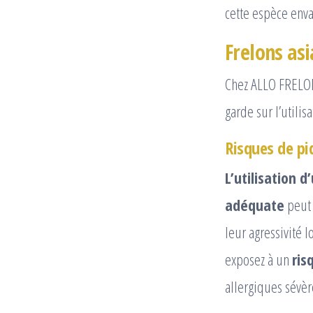
cette espèce enva
Frelons as
Chez ALLO FRELON
garde sur l’utilis
Risques de pi
L’utilisation 
adéquate
peut 
leur agressivité 
exposez à un
ris
allergiques sévèr