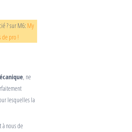
cié ? sur M6:
My
s de pro !
mécanique
, ne
arfaitement
our lesquelles la
t à nous de