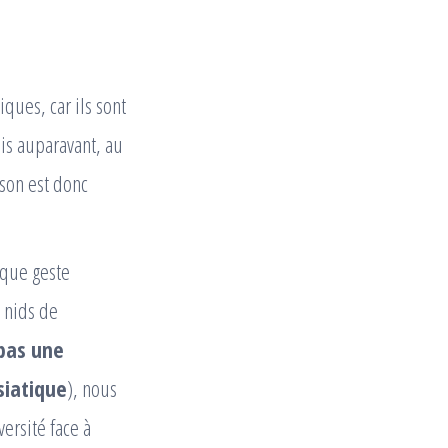
iques, car ils sont
ois auparavant, au
ison est donc
aque geste
s nids de
 pas une
siatique
), nous
ersité face à