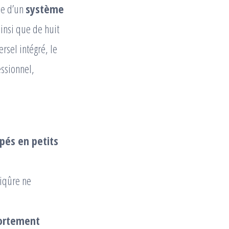
pe d’un
système
ainsi que de huit
rsel intégré, le
ssionnel,
pés en petits
piqûre ne
fortement