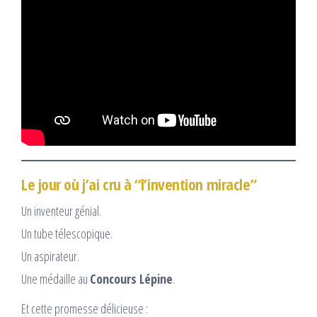
Le jour où j’ai cru à “l’invention miracle”
Un inventeur génial.
Un tube télescopique.
Un aspirateur.
Une médaille au
Concours Lépine
.
Et cette promesse délicieuse :