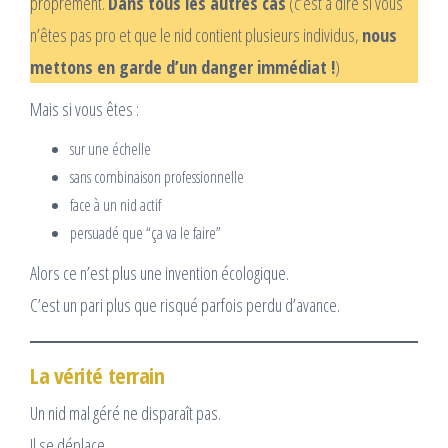
proprement.
Dans tous les autres cas
(c’est à dire si vous
n’êtes pas pro et que le nid contient plusieurs individus,
nous
mettons en garde d’un danger immédiat !
)
Mais si vous êtes :
sur une échelle
sans combinaison professionnelle
face à un nid actif
persuadé que “ça va le faire”
Alors ce n’est plus une invention écologique.
C’est un pari plus que risqué parfois perdu d’avance.
La vérité terrain
Un nid mal géré ne disparaît pas.
Il se déplace.