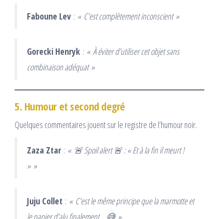
Faboune Lev
:
« C’est complètement inconscient »
Gorecki Henryk
:
« À éviter d’utiliser cet objet sans
combinaison adéquat »
5. Humour et second degré
Quelques commentaires jouent sur le registre de l’humour noir.
Zaza Ztar
:
« 🚨 Spoil alert 🚨 : « Et à la fin il meurt !
» »
Juju Collet
:
« C’est le même principe que la marmotte et
le papier d’alu finalement… 😅 »