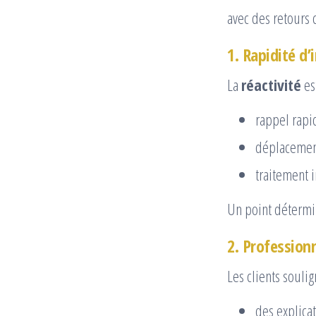
avec des retours 
1. Rapidité d’
La
réactivité
est
rappel rapi
déplacemen
traitement 
Un point détermi
2. Profession
Les clients soulig
des explicat