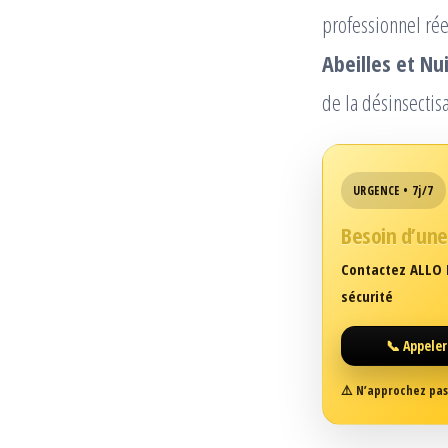
professionnel ré
Abeilles et Nu
de la désinsectis
URGENCE • 7j/7
Besoin d’une
Contactez ALLO F
sécurité
📞 Appeler 
⚠️ N’approchez pas 