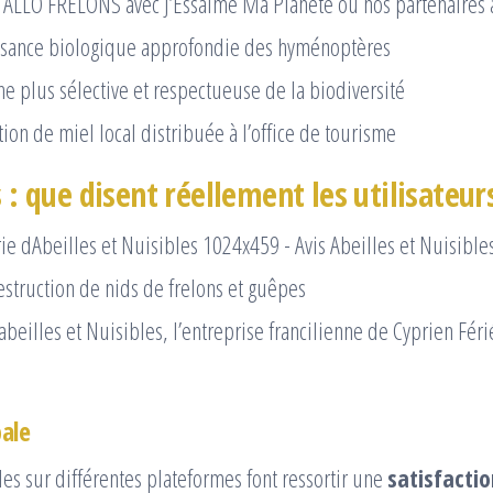
z ALLO FRELONS avec J’Essaime Ma Planète ou nos partenaires 
ssance biologique approfondie des hyménoptères
e plus sélective et respectueuse de la biodiversité
ion de miel local distribuée à l’office de tourisme
s : que disent réellement les utilisateur
abeilles et Nuisibles, l’entreprise francilienne de Cyprien Féri
ale
les sur différentes plateformes font ressortir une
satisfactio