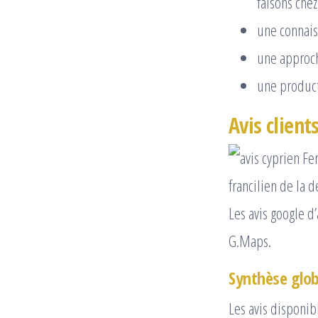
faisons che
une connai
une approch
une product
Avis client
Les avis google d’
G.Maps.
Synthèse glob
Les avis disponib