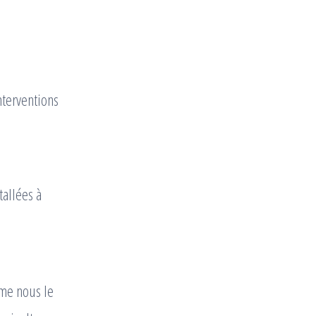
nterventions
tallées à
mme nous le