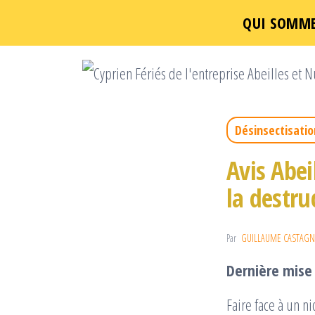
QUI SOMME
Un
Passer
ce
contenu
Désinsectisatio
Avis Abeil
la destru
Par
GUILLAUME CASTAGN
Dernière mise 
Faire face à un n