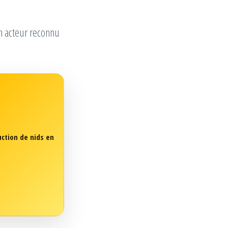
n acteur reconnu
uction de nids en