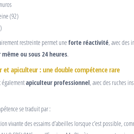
-muros
ine (92)
)
tairement restreinte permet une
forte réactivité
, avec des i
ur même ou sous 24 heures
.
r et apiculteur : une double compétence rare
st également
apiculteur professionnel
, avec des ruches ins
étence se traduit par :
tion vivante des essaims d’abeilles lorsque c’est possible, co