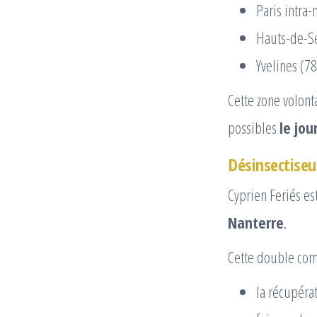
Paris intra
Hauts-de-Se
Yvelines (78
Cette zone volon
possibles
le jo
Désinsectiseu
Cyprien Feriés e
Nanterre
.
Cette double comp
la récupéra