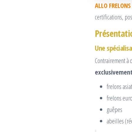
ALLO FRELONS
certifications, p
Présentatio
Une spécialisa
Contrairement à d
exclusivemen
frelons asia
frelons eur
guêpes
abeilles (r