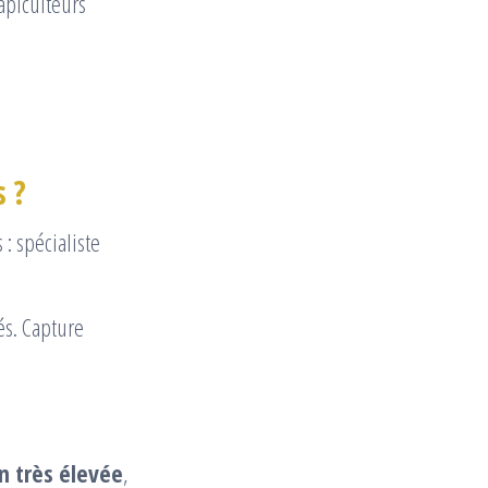
apiculteurs
s ?
és. Capture
n très élevée
,