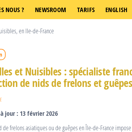
S NOUS ?
e demande d'intervention – Une question ?
NEWSROOM
TARIFS
ENGLISH
Cliquez 
n
les et Nuisibles : spécialiste fran
ction de nids de frelons et guêpe
É
à jour : 13 février 2026
id de frelons asiatiques ou de guêpes en Île-de-France impose