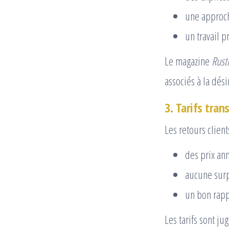
une approch
un travail p
Le magazine
Rust
associés à la dési
3. Tarifs tran
Les retours clien
des prix an
aucune surp
un bon rapp
Les tarifs sont ju