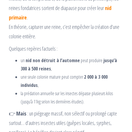
reines fondatrices sortent de diapause pour créer leur
nid
primaire
.
En théorie, capturer une reine, c’est empêcher la création d’une
colonie entière.
Quelques repères factuels :
un
nid non détruit à l’automne
peut produire
jusqu’à
300 à 500 reines
,
une seule colonie mature peut compter
2 000 à 3 000
individus
,
la prédation annuelle sur les insectes dépasse plusieurs kilos
(jusqu’à 11kg selon les dernières études).
👉
Mais
: un piégeage massif, non sélectif ou prolongé capte
surtout… d’autres insectes utiles (guêpes locales, syrphes,