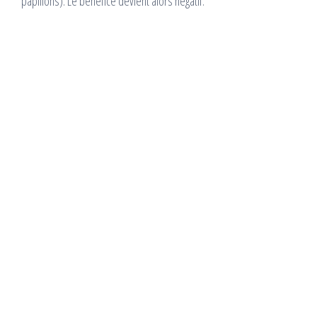
papillons). Le bénéfice devient alors négatif.