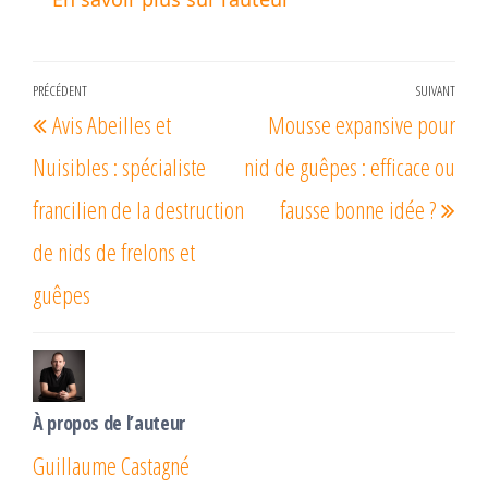
Navigation
PRÉCÉDENT
SUIVANT
Article
Arti
Avis Abeilles et
Mousse expansive pour
de
précédent
suiv
l’article
Nuisibles : spécialiste
nid de guêpes : efficace ou
francilien de la destruction
fausse bonne idée ?
de nids de frelons et
guêpes
À propos de l’auteur
Guillaume Castagné