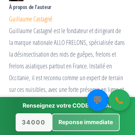
À propos de l’auteur
Guillaume Castagné
Guillaume Castagné est le fondateur et dirigeant de
la marque nationale ALLO FRELONS, spécialisée dans
la désinsectisation des nids de guêpes, frelons et
frelons asiatiques partout en France. Installé en
Occitanie, il est reconnu comme un expert de terrain
sur ces nuisibles, avec une forte présence en ligne et
💬
📞
dans les médias. Parcours et entreprise Il a créé
Renseignez votre
CODE POSTAL
l’entreprise ALLO FRELONS en 2006 et en est toujours
Reponse immediate
le dirigeant, après plusieurs dizaines de milliers