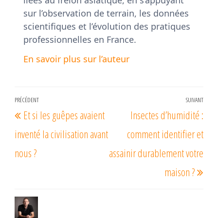
liées au frelon asiatique, en s’appuyant
sur l’observation de terrain, les données
scientifiques et l’évolution des pratiques
professionnelles en France.
En savoir plus sur l’auteur
Navigation
PRÉCÉDENT
SUIVANT
Article
Arti
Et si les guêpes avaient
Insectes d’humidité :
de
précédent
suiv
l’article
inventé la civilisation avant
comment identifier et
nous ?
assainir durablement votre
maison ?