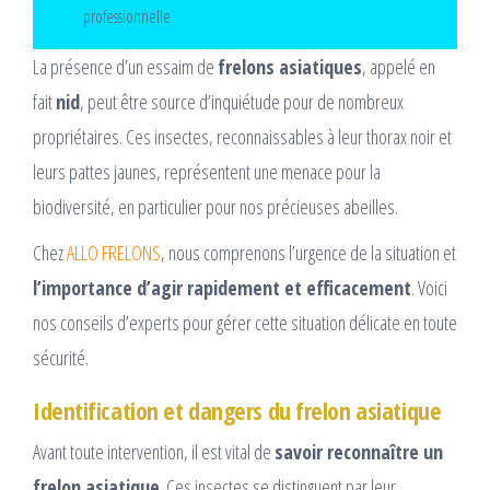
professionnelle
La présence d’un essaim de
frelons asiatiques
, appelé en
fait
nid
, peut être source d’inquiétude pour de nombreux
propriétaires. Ces insectes, reconnaissables à leur thorax noir et
leurs pattes jaunes, représentent une menace pour la
biodiversité, en particulier pour nos précieuses abeilles.
Chez
ALLO FRELONS
, nous comprenons l’urgence de la situation et
l’importance d’agir rapidement et efficacement
. Voici
nos conseils d’experts pour gérer cette situation délicate en toute
sécurité.
Identification et dangers du frelon asiatique
Avant toute intervention, il est vital de
savoir reconnaître un
frelon asiatique
. Ces insectes se distinguent par leur