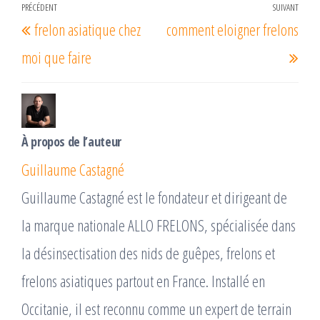
Navigation
PRÉCÉDENT
SUIVANT
Article
Arti
frelon asiatique chez
comment eloigner frelons
de
précédent
suiv
l’article
moi que faire
À propos de l’auteur
Guillaume Castagné
Guillaume Castagné est le fondateur et dirigeant de
la marque nationale ALLO FRELONS, spécialisée dans
la désinsectisation des nids de guêpes, frelons et
frelons asiatiques partout en France. Installé en
Occitanie, il est reconnu comme un expert de terrain