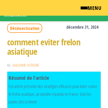
Une demande d'intervention – Une question ?
MENU
Cliquez ICI
Passer
QUI SOMMES NOUS ?
ce
décembre 31, 2024
Désinsectisation
contenu
NEWSROOM
comment eviter frelon
asiatique
TARIFS
ENGLISH
Par
GUILLAUME CASTAGNÉ
Résumé de l’article
CONTACT
Cet article présente des stratégies efficaces pour lutter contre
le frelon asiatique, un nuisible répandu en France. Voici les
points clés à retenir :