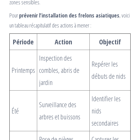
zones sensibles.
Pour
prévenir l’installation des frelons asiatiques
, voici
un tableau récapitulatif des actions à mener :
Période
Action
Objectif
Inspection des
Repérer les
Printemps
combles, abris de
débuts de nids
jardin
Identifier les
Surveillance des
Été
nids
arbres et buissons
secondaires
Pose de pièges
Capturer les