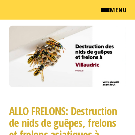
MENU
Passer
QUI SOMMES NOUS ?
ce
contenu
NEWSROOM
TARIFS
ENGLISH
CONTACT
ALLO FRELONS: Destruction
de nids de guêpes, frelons
et frelons asiatiques à