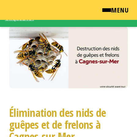
Une demande d'intervention – Une question ?
MENU
Cliquez ICI
Passer
QUI SOMMES NOUS ?
ce
contenu
NEWSROOM
TARIFS
ENGLISH
CONTACT
Élimination des nids de
guêpes et de frelons à
Cagnes-sur-Mer