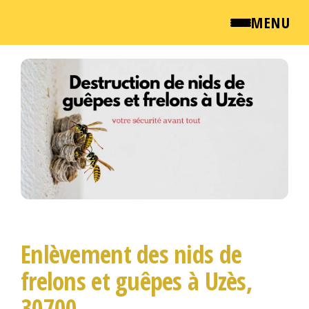
MENU
Passer
QUI SOMMES NOUS ?
ce
contenu
NEWSROOM
TARIFS
ENGLISH
CONTACT
Enlèvement des nids de
frelons et guêpes à Uzès,
30700