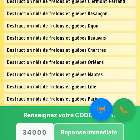
Destruction nids de frelons et guêpes Clermont-Ferrand
Destruction nids de frelons et guêpes Besançon
Destruction nids de frelons et guêpes Dijon
Destruction nids de frelons et guêpes Beauvais
Destruction nids de frelons et guêpes Chartres
Destruction nids de frelons et guêpes Orléans
Destruction nids de frelons et guêpes Nantes
Destruction nids de frelons et guêpes Lille
Destruction nids de frelons et guêpes Paris
💬
📞
Nous utilisons des cookies pour vous offrir la meilleure
expérience sur notre site.
Renseignez votre
CODE POSTAL
Vous pouvez en savoir plus sur les cookies que nous
utilisons ou les désactiver dans
paramètres
.
Reponse immediate
Accepter
Rejeter