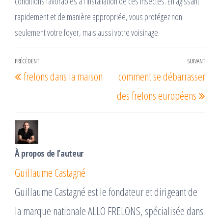
conditions favorables à l’installation de ces insectes. En agissant
rapidement et de manière appropriée, vous protégez non
seulement votre foyer, mais aussi votre voisinage.
Navigation
PRÉCÉDENT
SUIVANT
Article
Arti
frelons dans la maison
comment se débarrasser
de
précédent
suiv
l’article
des frelons européens
À propos de l’auteur
Guillaume Castagné
Guillaume Castagné est le fondateur et dirigeant de
la marque nationale ALLO FRELONS, spécialisée dans