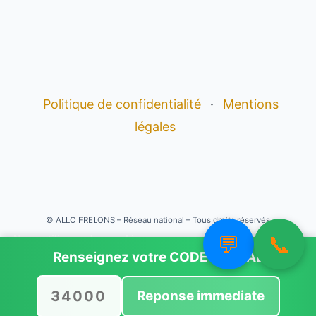
Politique de confidentialité
·
Mentions
légales
©
ALLO FRELONS – Réseau national – Tous droits réservés
💬
📞
Nous utilisons des cookies pour vous offrir la meilleure
expérience sur notre site.
Renseignez votre
CODE POSTAL
Vous pouvez en savoir plus sur les cookies que nous
utilisons ou les désactiver dans
paramètres
.
Reponse immediate
Accepter
Rejeter