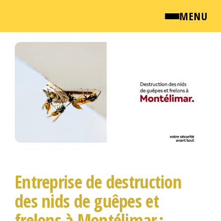
MENU
Passer
QUI SOMMES NOUS ?
ce
contenu
NEWSROOM
TARIFS
ENGLISH
CONTACT
Entreprise de destruction
des nids de guêpes et
frelons à Montélimar :